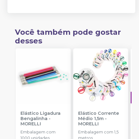
Você também pode gostar
desses
Elástico Ligadura
Elástico Corrente
A
Bengalinha
-
Médio 1,5m
-
O
MORELLI
MORELLI
T
-
Embalagem com
Embalagem com 1,5
E
1000 unidades
metros
S