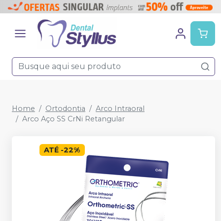
Home
Ortodontia
Arco Intraoral
Arco Aço SS CrNi Retangular
ATÉ
-
22
%