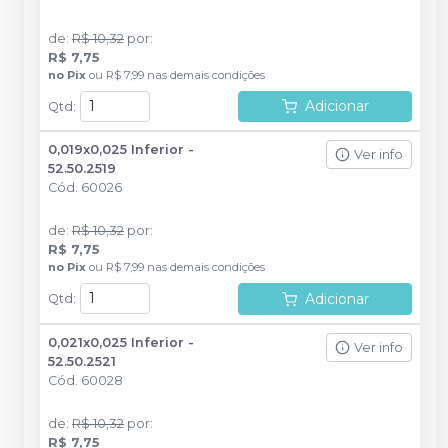
de
:
R$ 10,32
por
:
R$ 7,75
no
Pix
ou
R$ 7,99
nas demais condições
Adicionar
Qtd
:
0,019x0,025 Inferior -
Ver info
52.50.2519
Cód.
60026
de
:
R$ 10,32
por
:
R$ 7,75
no
Pix
ou
R$ 7,99
nas demais condições
Adicionar
Qtd
:
0,021x0,025 Inferior -
Ver info
52.50.2521
Cód.
60028
de
:
R$ 10,32
por
:
R$ 7,75