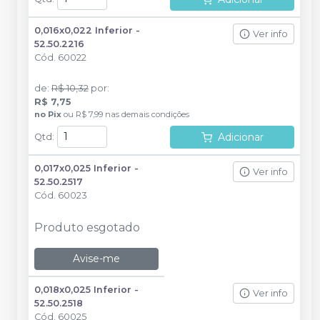
0,016x0,022 Inferior -
Ver info
52.50.2216
Cód.
60022
de
:
R$ 10,32
por
:
R$ 7,75
no
Pix
ou
R$ 7,99
nas demais condições
Adicionar
Qtd
:
0,017x0,025 Inferior -
Ver info
52.50.2517
Cód.
60023
Produto esgotado
Avise-me
0,018x0,025 Inferior -
Ver info
52.50.2518
Cód.
60025