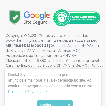
Copyright © 2023 | Todos os direitos reservados |
www.dentalstyllus.com.br |
DENTAL STYLLUS LTDA -
ME
|
19.993.128/0001-21
| Sede em Av. Lincoln Westin
da Silveira, 1172, Vila Formosa - Alfenas, MG |
Autorizações de Funcionamento ANVISA -
Medicamentos: 1.16.680-3 - Farmacêutico responsável:
Caroline Bissiguini de Siqueira CRF/MG nº 36.740 | Política
de Privacidade e Segurança - Fotos meramente
Dental Styllus
usa cookies para personalizar
ilustrativas - Os preços e condições da loja virtual estão
anúncios e melhorar a sua experiência no site. Ao
sujeitos a alterações. Em caso de divergência de preços
no site, o valor válido é o do Carrinho de Compra. Não
continuar navegando, você concorda com a nossa
vendemos por atacado, por isso nos reservamos o
Política de Privacidade
.
direito de não atender compras de grandes volumes
pelo site.
continuar e fechar