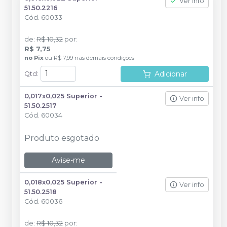
Ver info
51.50.2216
Cód.
60033
de
:
R$ 10,32
por
:
R$ 7,75
no
Pix
ou
R$ 7,99
nas demais condições
Adicionar
Qtd
:
0,017x0,025 Superior -
Ver info
51.50.2517
Cód.
60034
Produto esgotado
Avise-me
0,018x0,025 Superior -
Ver info
51.50.2518
Cód.
60036
de
:
R$ 10,32
por
: