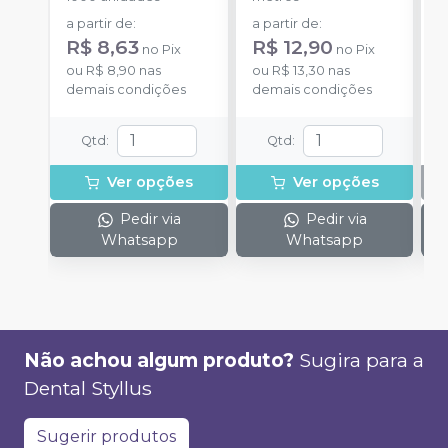
a partir de
:
a partir de
:
R$ 8,63
R$ 12,90
no
Pix
no
Pix
ou
R$ 8,90
nas
ou
R$ 13,30
nas
demais condições
demais condições
Qtd
:
Qtd
:
Ver opções
Ver opções
Pedir via
Pedir via
Whatsapp
Whatsapp
Não achou algum produto?
Sugira para a
Dental Styllus
Sugerir produtos