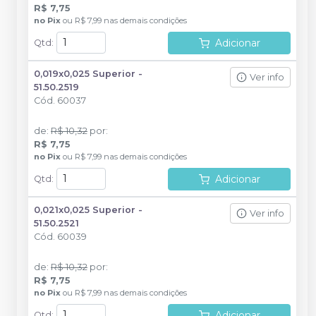
R$ 7,75
no
Pix
ou
R$ 7,99
nas demais condições
Adicionar
Qtd
:
0,019x0,025 Superior -
Ver info
51.50.2519
Cód.
60037
de
:
R$ 10,32
por
:
R$ 7,75
no
Pix
ou
R$ 7,99
nas demais condições
Adicionar
Qtd
:
0,021x0,025 Superior -
Ver info
51.50.2521
Cód.
60039
de
:
R$ 10,32
por
:
R$ 7,75
no
Pix
ou
R$ 7,99
nas demais condições
Adicionar
Qtd
: