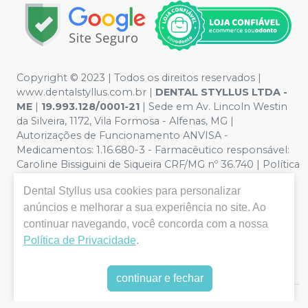
Copyright © 2023 | Todos os direitos reservados |
www.dentalstyllus.com.br |
DENTAL STYLLUS LTDA -
ME
|
19.993.128/0001-21
| Sede em Av. Lincoln Westin
da Silveira, 1172, Vila Formosa - Alfenas, MG |
Autorizações de Funcionamento ANVISA -
Medicamentos: 1.16.680-3 - Farmacêutico responsável:
Caroline Bissiguini de Siqueira CRF/MG nº 36.740 | Política
de Privacidade e Segurança - Fotos meramente
Dental Styllus
usa cookies para personalizar
ilustrativas - Os preços e condições da loja virtual estão
anúncios e melhorar a sua experiência no site. Ao
sujeitos a alterações. Em caso de divergência de preços
no site, o valor válido é o do Carrinho de Compra. Não
continuar navegando, você concorda com a nossa
vendemos por atacado, por isso nos reservamos o
Política de Privacidade
.
direito de não atender compras de grandes volumes
pelo site.
continuar e fechar
E-commerce produzido por
Sou Odonto Ecommerce
.