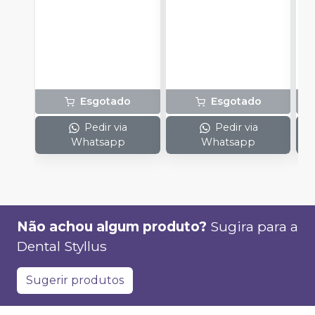
Universal Cor A3 de
T
4g.
N
E
B
M
L
a
Esgotado
Esgotado
Pedir via
Pedir via
Whatsapp
Whatsapp
Não achou algum produto?
Sugira para a
Dental Styllus
Sugerir produtos