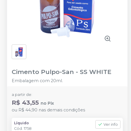
Cimento Pulpo-San
-
SS WHITE
Embalagem com 20ml.
a partir de:
R$ 43,55
no
Pix
ou
R$ 44,90
nas demais condições
Líquido
Ver info
Cód.
1758