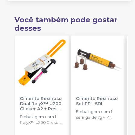
Você também pode gostar
desses
Cimento Resinoso
Cimento Resinoso
K
Dual RelyX™ U200
Set PP
-
SDI
R
Clicker A2 + Resina
V
Embalagem com 1
Filtek™ Universal
L
Embalagem com 1
K
seringa de 7g + 14
A3
-
SOLVENTUM
RelyX™ U200 Clicker
E
pontas misturadoras.
Cor A2 de 11g e 1
L
Resina Filtek™
3