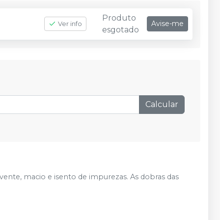
Produto
Avise-me
Ver info
esgotado
Calcular
ente, macio e isento de impurezas. As dobras das