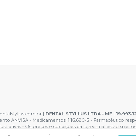
entalstyllus.com.br |
DENTAL STYLLUS LTDA - ME
|
19.993.1
nto ANVISA - Medicamentos: 1.16.680-3 - Farmacêutico respons
strativas - Os preços e condições da loja virtual estão sujeito
or atacado, por isso nos reservamos o direito de não atende