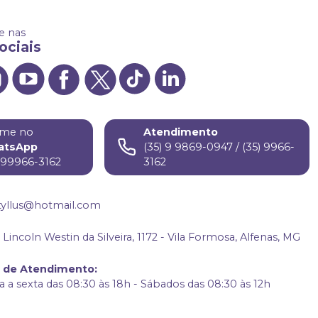
 nas
ociais
me no
Atendimento
atsApp
(35) 9 9869-0947 / (35) 9966-
) 99966-3162
3162
tyllus@hotmail.com
Lincoln Westin da Silveira, 1172 - Vila Formosa, Alfenas, MG
o de Atendimento
:
 a sexta das 08:30 às 18h - Sábados das 08:30 às 12h