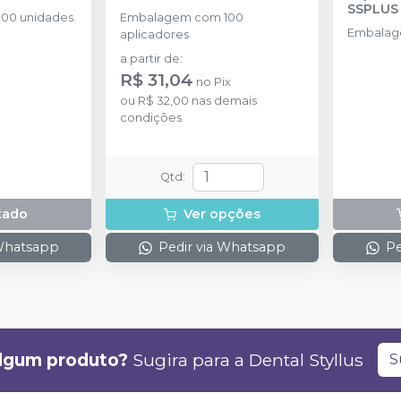
SSPLUS
00 unidades.
Embalagem com 100
Embalag
aplicadores
a partir de
:
R$ 31,04
no
Pix
ou
R$ 32,00
nas demais
condições
Qtd
:
tado
Ver opções
 Whatsapp
Pedir via Whatsapp
Pe
lgum produto?
Sugira para a
Dental Styllus
S