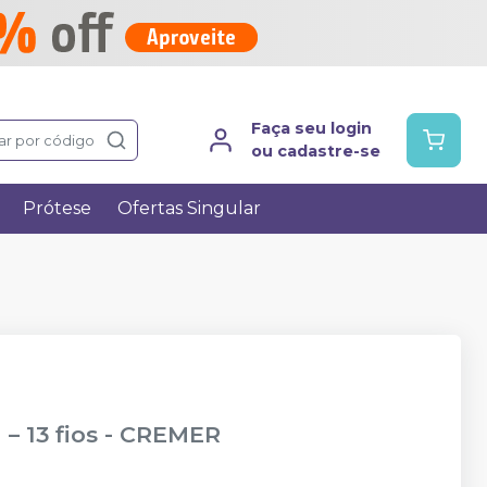
Faça seu login
ar por código
ou cadastre-se
Prótese
Ofertas Singular
– 13 fios
-
CREMER