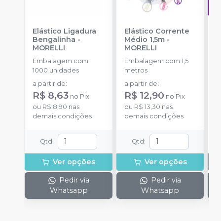
Elástico Ligadura
Elástico Corrente
A
Bengalinha
-
Médio 1,5m
-
O
MORELLI
MORELLI
T
-
Embalagem com
Embalagem com 1,5
E
1000 unidades
metros
S
a partir de
:
a partir de
:
R$ 8,63
R$ 12,90
no
Pix
no
Pix
ou
R$ 8,90
nas
ou
R$ 13,30
nas
demais condições
demais condições
Qtd
:
Qtd
:
Ver opções
Ver opções
Pedir via
Pedir via
Whatsapp
Whatsapp