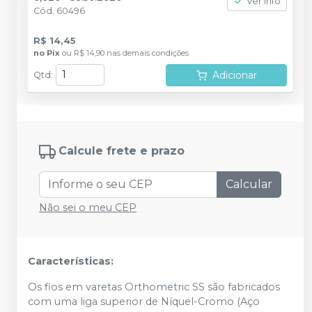
Ver info
Cód.
60496
R$ 14,45
no
Pix
ou
R$ 14,90
nas demais condições
Adicionar
Qtd
:
Calcule frete e prazo
Calcular
Não sei o meu CEP
Características:
Os fios em varetas Orthometric SS são fabricados
com uma liga superior de Níquel-Cromo (Aço