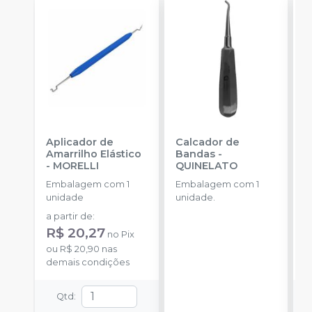
Aplicador de
Calcador de
F
Amarrilho Elástico
Bandas
-
-
MORELLI
QUINELATO
E
Embalagem com 1
Embalagem com 1
u
unidade
unidade.
a
a partir de
:
R
R$ 20,27
no
Pix
o
ou
R$ 20,90
nas
d
demais condições
Qtd
: