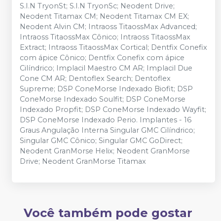
S.I.N TryonSt; S.I.N TryonSc; Neodent Drive;
Neodent Titamax CM; Neodent Titamax CM EX;
Neodent Alvin CM; Intraoss TitaossMax Advanced;
Intraoss TitaossMax Cônico; Intraoss TitaossMax
Extract; Intraoss TitaossMax Cortical; Dentfix Conefix
com ápice Cônico; Dentfix Conefix com ápice
Cilíndrico; Implacil Maestro CM AR; Implacil Due
Cone CM AR; Dentoflex Search; Dentoflex
Supreme; DSP ConeMorse Indexado Biofit; DSP
ConeMorse Indexado Soulfit; DSP ConeMorse
Indexado Propfit; DSP ConeMorse Indexado Wayfit;
DSP ConeMorse Indexado Perio. Implantes - 16
Graus Angulação Interna Singular GMC Cilíndrico;
Singular GMC Cônico; Singular GMC GoDirect;
Neodent GranMorse Helix; Neodent GranMorse
Drive; Neodent GranMorse Titamax
Você também pode gostar