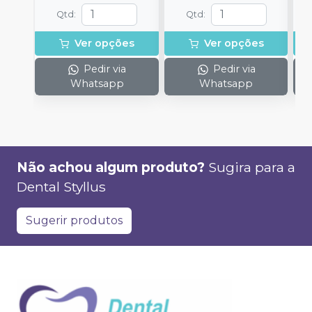
Qtd
:
Qtd
:
Ver opções
Ver opções
Pedir via
Pedir via
Whatsapp
Whatsapp
Não achou algum produto?
Sugira para a
Dental Styllus
Sugerir produtos