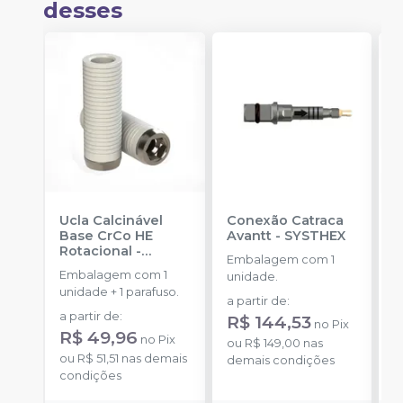
desses
Ucla Calcinável
Conexão Catraca
M
Base CrCo HE
Avantt
-
SYSTHEX
R
Rotacional
-
S
Embalagem com 1
SINGULAR
Embalagem com 1
E
unidade.
unidade + 1 parafuso.
u
a partir de
:
a partir de
:
a
R$ 144,53
no
Pix
R$ 49,96
R
no
Pix
ou
R$ 149,00
nas
ou
R$ 51,51
nas demais
o
demais condições
condições
d