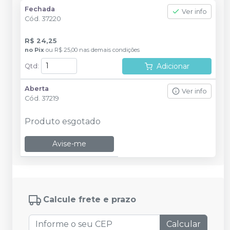
Fechada
Ver info
Cód.
37220
R$ 24,25
no
Pix
ou
R$ 25,00
nas demais condições
Adicionar
Qtd
:
Aberta
Ver info
Cód.
37219
Produto esgotado
Avise-me
Calcule frete e prazo
Calcular