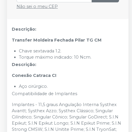
Não sei o meu CEP
Descrição:
Transfer Moldeira Fechada Pilar TG CM
Chave sextavada 1.2.
Torque máximo indicado: 10 Ncm.
Descrição:
Conexão Catraca CI
Aço cirúrgico.
Compatibilidade de Implantes
Implantes - 11,5 graus Angulação Interna Systhex
Avantt; Systhex Azzo; Systhex Clássico; Singular
Cilíndrico; Singular Cônico; Singular GoDirect; S.I.N
Epikut; S.I.N Epikut Longo; S.I.N Epikut Prime; S.I.N
Strong CMSW; S.I.N Unitite Prime; S.I.N TryonSat;