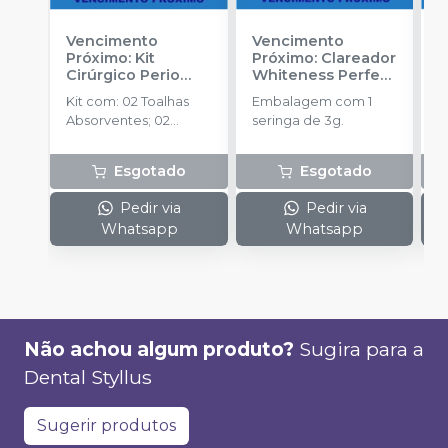
Vencimento
Vencimento
V
Próximo: Kit
Próximo: Clareador
P
Cirúrgico Perio
Whiteness Perfect
F
Branco GR30 - 11
Refil
-
FGM
A
Kit com: 02 Toalhas
Embalagem com 1
E
peças
-
SP HEALTH
Absorventes; 02
seringa de 3g.
s
Aventais Cirúrgicos; 01
Campo de Mesa -
Esgotado
Esgotado
(0,70x0.90m); 01
Campo de Mesa
Pedir via
Pedir via
Impermeável - ( 0,70 x
Whatsapp
Whatsapp
0,90m ); 02 Capas de
Mangueira; 02 Capas
de Refletor; 01 Campo
Fenestrado - ( 1,20 x
70m )
Não achou algum produto?
Sugira para a
Dental Styllus
Sugerir produtos