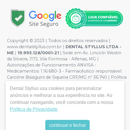
Copyright © 2023 | Todos os direitos reservados |
www.dentalstyllus.com.br |
DENTAL STYLLUS LTDA -
ME
|
19.993.128/0001-21
| Sede em Av. Lincoln Westin
da Silveira, 1172, Vila Formosa - Alfenas, MG |
Autorizações de Funcionamento ANVISA -
Medicamentos: 1.16.680-3 - Farmacêutico responsável:
Caroline Bissiguini de Siqueira CRF/MG nº 36.740 | Política
de Privacidade e Segurança - Fotos meramente
Dental Styllus
usa cookies para personalizar
ilustrativas - Os preços e condições da loja virtual estão
anúncios e melhorar a sua experiência no site. Ao
sujeitos a alterações. Em caso de divergência de preços
no site, o valor válido é o do Carrinho de Compra. Não
continuar navegando, você concorda com a nossa
vendemos por atacado, por isso nos reservamos o
Política de Privacidade
.
direito de não atender compras de grandes volumes
pelo site.
continuar e fechar