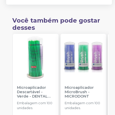
Você também pode gostar
desses
Microaplicador
Microaplicador
M
Descartável -
MicroBrush
-
B
Verde
-
DENTAL
MICRODONT
S
PARTNER
Embalagem com 100
Embalagem com 100
E
unidades.
unidades.
a
a