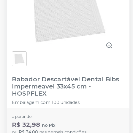
Babador Descartável Dental Bibs
Impermeavel 33x45 cm
-
HOSPFLEX
Embalagem com 100 unidades.
a partir de:
R$ 32,98
no
Pix
ou
R$ 34,00
nas demais condições