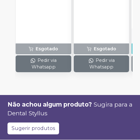
R
o
d
Esgotado
Esgotado
Pedir via
Pedir via
Whatsapp
Whatsapp
Não achou algum produto?
Sugira para a
Dental Styllus
Sugerir produtos