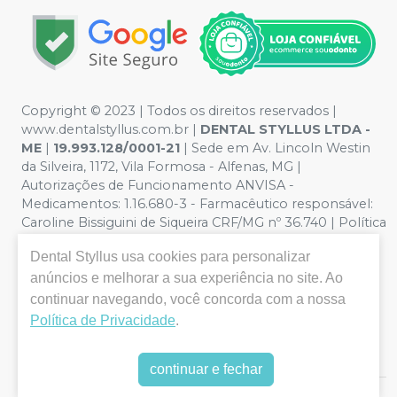
Copyright © 2023 | Todos os direitos reservados |
www.dentalstyllus.com.br |
DENTAL STYLLUS LTDA -
ME
|
19.993.128/0001-21
| Sede em Av. Lincoln Westin
da Silveira, 1172, Vila Formosa - Alfenas, MG |
Autorizações de Funcionamento ANVISA -
Medicamentos: 1.16.680-3 - Farmacêutico responsável:
Caroline Bissiguini de Siqueira CRF/MG nº 36.740 | Política
de Privacidade e Segurança - Fotos meramente
Dental Styllus
usa cookies para personalizar
ilustrativas - Os preços e condições da loja virtual estão
anúncios e melhorar a sua experiência no site. Ao
sujeitos a alterações. Em caso de divergência de preços
no site, o valor válido é o do Carrinho de Compra. Não
continuar navegando, você concorda com a nossa
vendemos por atacado, por isso nos reservamos o
Política de Privacidade
.
direito de não atender compras de grandes volumes
pelo site.
continuar e fechar