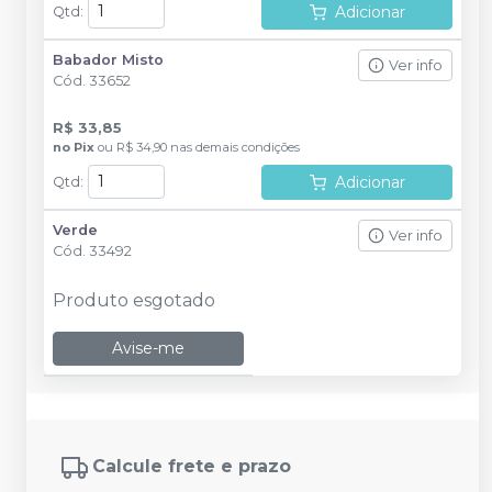
Adicionar
Qtd
:
Babador Misto
Ver info
Cód.
33652
R$ 33,85
no
Pix
ou
R$ 34,90
nas demais condições
Adicionar
Qtd
:
Verde
Ver info
Cód.
33492
Produto esgotado
Avise-me
Calcule frete e prazo