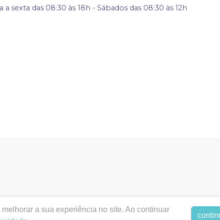
 a sexta das 08:30 às 18h - Sábados das 08:30 às 12h
melhorar a sua experiência no site. Ao continuar
contin
entalstyllus.com.br |
DENTAL STYLLUS LTDA - ME
|
19.993.1