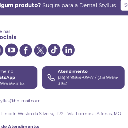
lgum produto?
Sugira para a
Dental Styllus
S
 nas
ociais
me no
Atendimento
atsApp
(35) 9 9869-0947 / (35) 9966-
) 99966-3162
3162
tyllus@hotmail.com
Lincoln Westin da Silveira, 1172 - Vila Formosa, Alfenas, MG
o de Atendimento
: