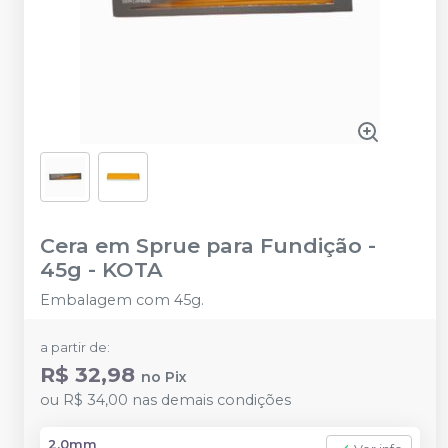
Cera em Sprue para Fundição -
45g
-
KOTA
Embalagem com 45g.
a partir de:
R$ 32,98
no
Pix
ou
R$ 34,00
nas demais condições
2,0mm