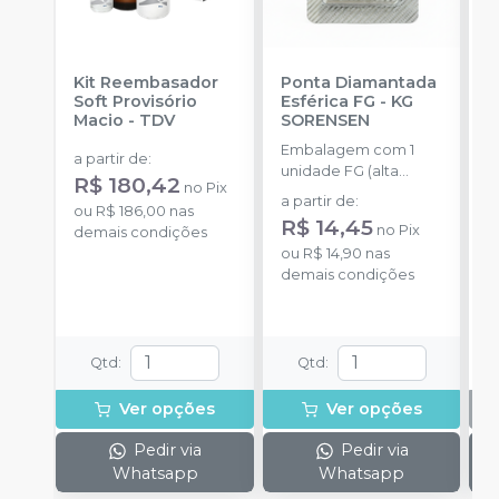
Kit Reembasador
Ponta Diamantada
R
Soft Provisório
Esférica FG
-
KG
P
Macio
-
TDV
SORENSEN
S
Embalagem com 1
E
a partir de
:
unidade FG (alta
c
R$ 180,42
no
Pix
rotação).
m
a partir de
:
ou
R$ 186,00
nas
m
R$ 14,45
no
Pix
demais condições
ou
R$ 14,90
nas
demais condições
Qtd
:
Qtd
:
Ver opções
Ver opções
Pedir via
Pedir via
Whatsapp
Whatsapp