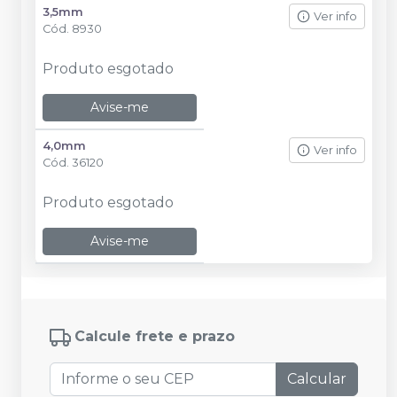
3,5mm
Ver info
Cód.
8930
Produto esgotado
Avise-me
4,0mm
Ver info
Cód.
36120
Produto esgotado
Avise-me
Calcule frete e prazo
Calcular