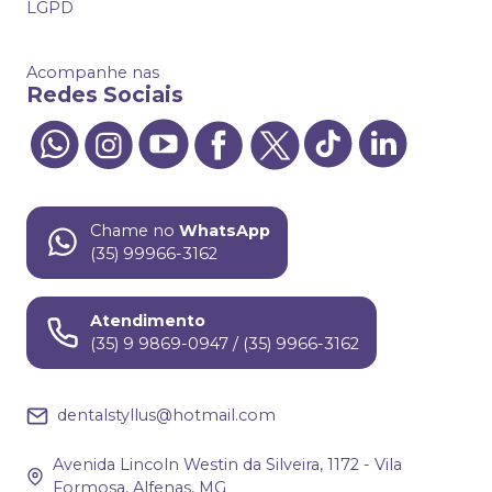
LGPD
Acompanhe nas
Redes Sociais
Chame no
WhatsApp
(35) 99966-3162
Atendimento
(35) 9 9869-0947 / (35) 9966-3162
dentalstyllus@hotmail.com
Avenida Lincoln Westin da Silveira, 1172 - Vila
Formosa, Alfenas, MG