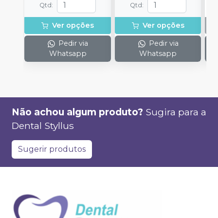
Qtd
:
Qtd
:
Ver opções
Ver opções
Pedir via
Pedir via
Whatsapp
Whatsapp
Não achou algum produto?
Sugira para a
Dental Styllus
Sugerir produtos