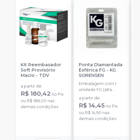
Kit Reembasador
Ponta Diamantada
R
Soft Provisório
Esférica FG
-
KG
P
Macio
-
TDV
SORENSEN
S
Embalagem com 1
E
a partir de
:
unidade FG (alta
c
R$ 180,42
no
Pix
rotação).
m
a partir de
:
ou
R$ 186,00
nas
m
R$ 14,45
no
Pix
demais condições
ou
R$ 14,90
nas
demais condições