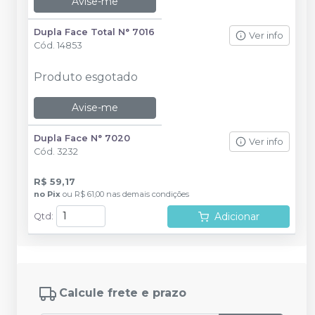
Avise-me
Dupla Face Total N° 7016
Ver info
Cód.
14853
Produto esgotado
Avise-me
Dupla Face N° 7020
Ver info
Cód.
3232
R$ 59,17
no
Pix
ou
R$ 61,00
nas demais condições
Adicionar
Qtd
:
Calcule frete e prazo