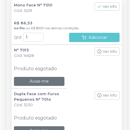
Mono Face N° 7010
Ver info
Cód.
3229
R$ 86,33
no
Pix
ou
R$ 89,00
nas demais condições
Adicionar
Qtd
:
N° 7013
Ver info
Cód.
14628
Produto esgotado
Avise-me
Dupla Face com Furos
Ver info
Pequenos N° 7014
Cód.
3230
Produto esgotado