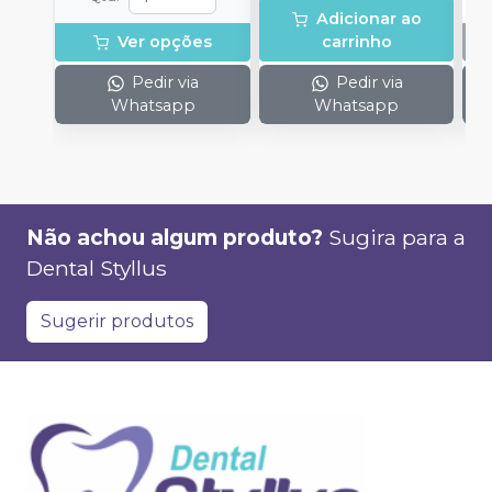
Adicionar ao
Ver opções
carrinho
Pedir via
Pedir via
Whatsapp
Whatsapp
Não achou algum produto?
Sugira para a
Dental Styllus
Sugerir produtos