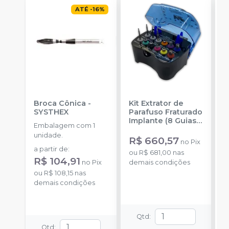
ATÉ
-
16
%
Broca Cônica
-
Kit Extrator de
S
SYSTHEX
Parafuso Fraturado
I
Implante (8 Guias)
M
Embalagem com 1
-
WF CIRURGICOS
S
E
unidade.
R$ 660,57
no
Pix
u
a partir de
:
ou
R$ 681,00
nas
R$ 104,91
no
Pix
demais condições
ou
R$ 108,15
nas
demais condições
Qtd
:
Qtd
: