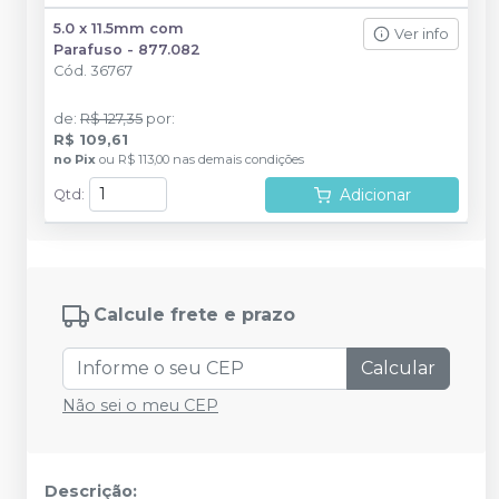
5.0 x 11.5mm com
Ver info
Parafuso - 877.082
Cód.
36767
de
:
R$ 127,35
por
:
R$ 109,61
no
Pix
ou
R$ 113,00
nas demais condições
Adicionar
Qtd
:
Calcule frete e prazo
Calcular
Não sei o meu CEP
Descrição: