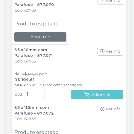
Ver info
Parafuso - 877.070
Cód.
60759
Produto esgotado
Avise-me
3.5 x 10mm com
Ver info
Parafuso - 877.071
Cód.
60755
de
:
R$ 127,35
por
:
R$ 109,61
no
Pix
ou
R$ 113,00
nas demais condições
Adicionar
Qtd
:
3.5 x 11.5mm com
Ver info
Parafuso - 877.072
Cód.
60756
Produto esgotado