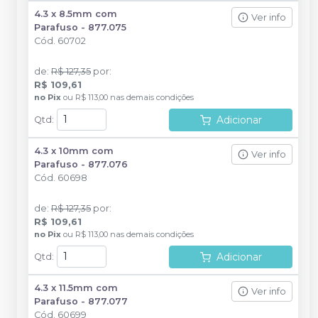
4.3 x 8.5mm com
Ver info
Parafuso - 877.075
Cód.
60702
de
:
R$ 127,35
por
:
R$ 109,61
no
Pix
ou
R$ 113,00
nas demais condições
Adicionar
Qtd
:
4.3 x 10mm com
Ver info
Parafuso - 877.076
Cód.
60698
de
:
R$ 127,35
por
:
R$ 109,61
no
Pix
ou
R$ 113,00
nas demais condições
Adicionar
Qtd
:
4.3 x 11.5mm com
Ver info
Parafuso - 877.077
Cód.
60699