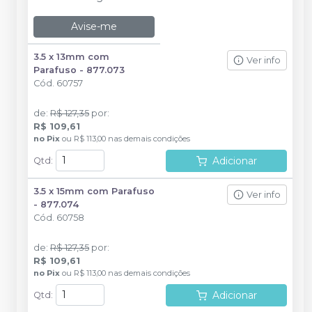
Avise-me
3.5 x 13mm com
Ver info
Parafuso - 877.073
Cód.
60757
de
:
R$ 127,35
por
:
R$ 109,61
no
Pix
ou
R$ 113,00
nas demais condições
Adicionar
Qtd
:
3.5 x 15mm com Parafuso
Ver info
- 877.074
Cód.
60758
de
:
R$ 127,35
por
:
R$ 109,61
no
Pix
ou
R$ 113,00
nas demais condições
Adicionar
Qtd
: