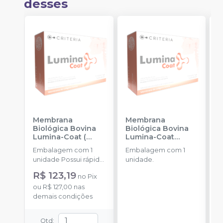
desses
Membrana
Membrana
B
Biológica Bovina
Biológica Bovina
R
Lumina-Coat (
Lumina-Coat
L
1x20x30mm)
-
(1x10x20mm)
-
C
Embalagem com 1
Embalagem com 1
E
CRITERIA
CRITERIA
unidade Possui rápida
unidade.
u
absorção.
R$ 123,19
no
Pix
ou
R$ 127,00
nas
demais condições
Qtd
: