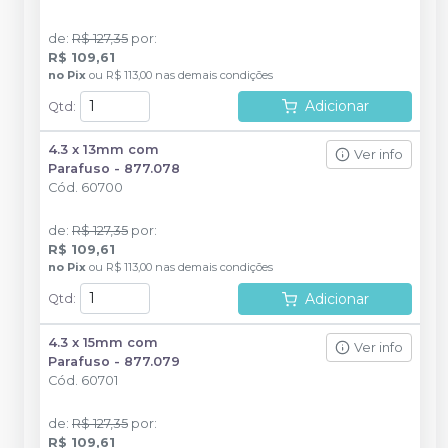
de
:
R$ 127,35
por
:
R$ 109,61
no
Pix
ou
R$ 113,00
nas demais condições
Adicionar
Qtd
:
4.3 x 13mm com
Ver info
Parafuso - 877.078
Cód.
60700
de
:
R$ 127,35
por
:
R$ 109,61
no
Pix
ou
R$ 113,00
nas demais condições
Adicionar
Qtd
:
4.3 x 15mm com
Ver info
Parafuso - 877.079
Cód.
60701
de
:
R$ 127,35
por
:
R$ 109,61