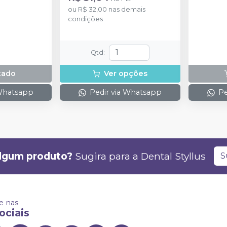
ou
R$ 32,00
nas demais
condições
Qtd
:
tado
Ver opções
 Whatsapp
Pedir via Whatsapp
Pe
lgum produto?
Sugira para a
Dental Styllus
S
 nas
ociais