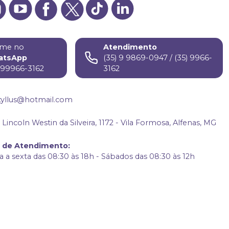
me no
Atendimento
atsApp
(35) 9 9869-0947 / (35) 9966-
) 99966-3162
3162
tyllus@hotmail.com
Lincoln Westin da Silveira, 1172 - Vila Formosa, Alfenas, MG
o de Atendimento
:
 a sexta das 08:30 às 18h - Sábados das 08:30 às 12h