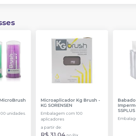
sses
 MicroBrush
Microaplicador Kg Brush
-
Babador
KG SORENSEN
Imperm
SSPLUS
00 unidades.
Embalagem com 100
Embalag
aplicadores
a partir de
:
R$ 31,04
no
Pix