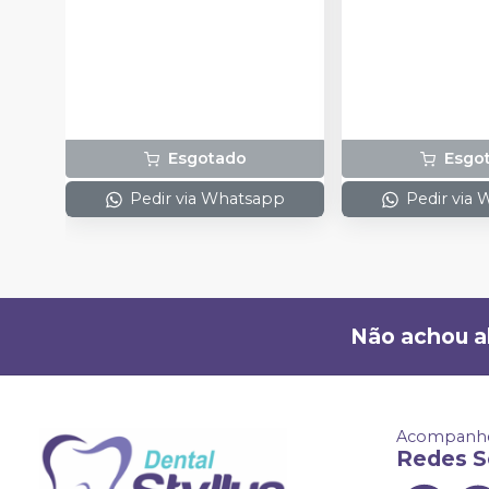
Esgotado
Esgo
Pedir via Whatsapp
Pedir via
Não achou a
Acompanhe
Redes S