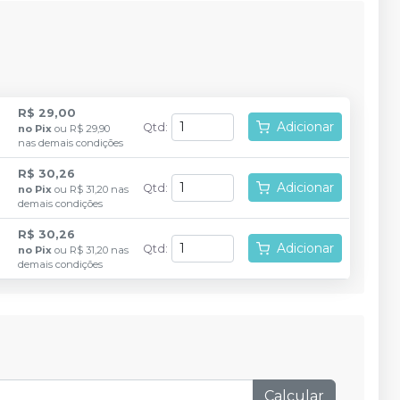
R$ 29,00
Adicionar
Qtd
:
no
Pix
ou
R$ 29,90
nas demais condições
R$ 30,26
Adicionar
Qtd
:
no
Pix
ou
R$ 31,20
nas
demais condições
R$ 30,26
Adicionar
Qtd
:
no
Pix
ou
R$ 31,20
nas
demais condições
Calcular