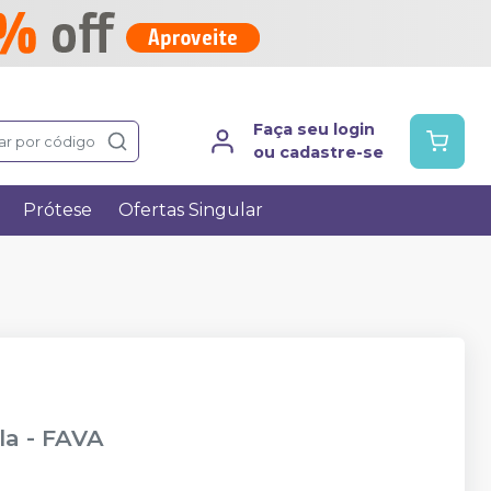
Faça seu login
ar por código
ou cadastre-se
Prótese
Ofertas Singular
la
-
FAVA