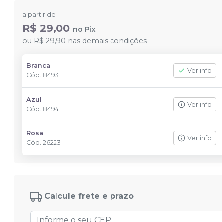
a partir de:
R$ 29,00
no
Pix
ou
R$ 29,90
nas demais condições
Branca
Ver info
Cód.
8493
Azul
Ver info
Cód.
8494
Rosa
Ver info
Cód.
26223
Calcule frete e prazo