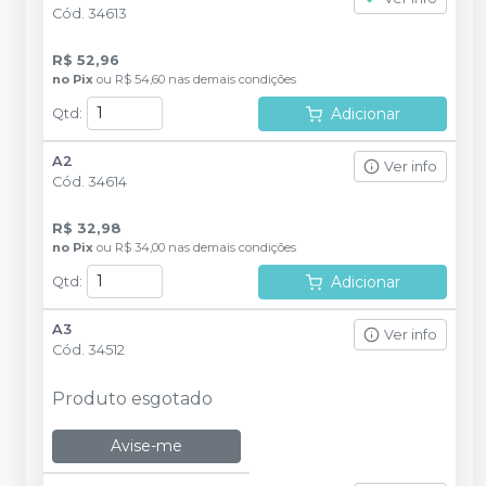
Cód.
34613
R$ 52,96
no
Pix
ou
R$ 54,60
nas demais condições
Adicionar
Qtd
:
A2
Ver info
Cód.
34614
R$ 32,98
no
Pix
ou
R$ 34,00
nas demais condições
Adicionar
Qtd
:
A3
Ver info
Cód.
34512
Produto esgotado
Avise-me