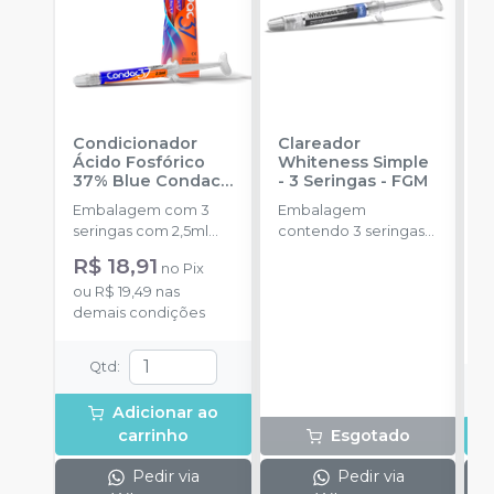
Condicionador
Clareador
R
Ácido Fosfórico
Whiteness Simple
X
37% Blue Condac
-
- 3 Seringas
-
FGM
E
FGM
Embalagem com 3
Embalagem
s
seringas com 2,5ml
contendo 3 seringas
a
cada uma e 3
com 3g de gel cada
R$ 18,91
R
no
Pix
ponteiras para
uma.
ou
R$ 19,49
nas
aplicação.
o
demais condições
d
Qtd
:
Adicionar ao
carrinho
Esgotado
Pedir via
Pedir via