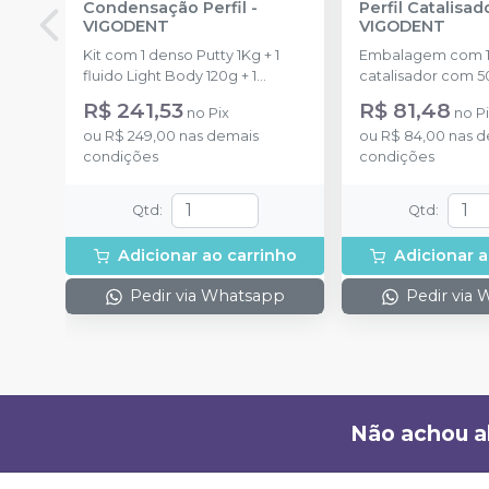
Condensação Perfil
-
Perfil Catalisad
VIGODENT
VIGODENT
Kit com 1 denso Putty 1Kg + 1
Embalagem com 1
fluido Light Body 120g + 1
catalisador com 5
catalisador 60ml.
R$ 241,53
R$ 81,48
no
Pix
no
P
ou
R$ 249,00
nas demais
ou
R$ 84,00
nas d
condições
condições
Qtd
:
Qtd
:
Adicionar ao carrinho
Adicionar a
Pedir via Whatsapp
Pedir via
Não achou a