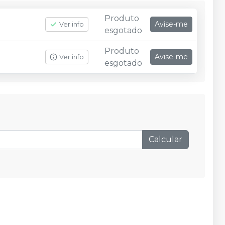
Produto
Avise-me
Ver info
esgotado
Produto
Avise-me
Ver info
esgotado
Calcular