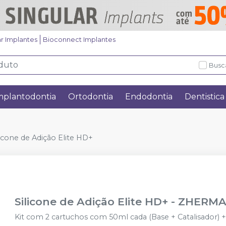
ar Implantes
Bioconnect Implantes
Busc
mplantodontia
Ortodontia
Endodontia
Dentistica
licone de Adição Elite HD+
Silicone de Adição Elite HD+
-
ZHERMA
Kit com 2 cartuchos com 50ml cada (Base + Catalisador) 