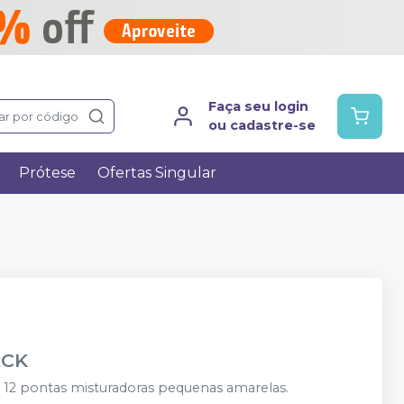
Faça seu login
ar por código
ou cadastre-se
Prótese
Ofertas Singular
CK
+ 12 pontas misturadoras pequenas amarelas.