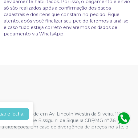
devidamente habilitados. Por isso, o pagamento e envio
só são realizados após a confirmação dos dados
cadastrais e dos itens que constam no pedido. Fique
atento, após você finalizar seu pedido faremos a análise
e caso tudo esteja correto enviaremos os dados de
pagamento via WhatsApp.
28/0001-21
| Sede em Av. Lincoln Westin da Silveira, 1172,
uar e fechar
ável: Caroline Bissiguini de Siqueira CRF/MG nº 36.740 |
s a alterações. Em caso de divergência de preços no site, o
r compras de grandes volumes pelo site.