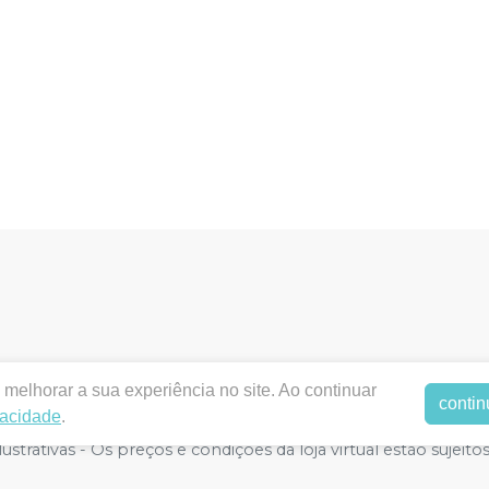
melhorar a sua experiência no site. Ao continuar
entalstyllus.com.br |
DENTAL STYLLUS LTDA - ME
|
19.993.1
contin
vacidade
.
nto ANVISA - Medicamentos: 1.16.680-3 - Farmacêutico respons
strativas - Os preços e condições da loja virtual estão sujeito
or atacado, por isso nos reservamos o direito de não atende