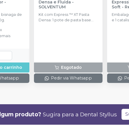
or
-
Densa e Fluida
-
Express
SOLVENTUM
Soft - 
SOLVE
 bisnaga de
Kit com Express ™ XT Pasta
Embalage
0g.
Densa: 1 pote de pasta base
e 1 catal
(250 ml) Express ™; XT Pasta
colheres.
ix
Densa: 1 pote de pasta
emais
catalisadora (250 ml); Express ™
XT Pasta Fluida de Baixa ou
Média Viscosidade: 1 cartucho
(50 ml); 10 Pontas Misturadoras
Amarelas
o carrinho
Esgotado
 Whatsapp
Pedir via Whatsapp
Pe
lgum produto?
Sugira para a
Dental Styllus
S