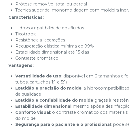
Prótese removível total ou parcial
Técnica sugerida: monomoldagem com moldeira indiv
Características:
Hidrocompatibilidade dos fluidos
Tixotropia
Resistência a lacerações
Recuperação elástica mínima de 99%
Estabilidade dimensional até 15 dias
Contraste cromático
Vantagens:
Versatilidade de uso
: disponível em 6 tamanhos dife
tubos, cartuchos 1:1 e 5:1)
Exatidão e precisão do molde
: a hidrocompatibilida
de qualidade
Exatidão e confiabilidade do molde
graças à resistên
Estabilidade dimensional
mesmo após a desinfecçã
Conforto visual
: o contraste cromático dos materiais 
do molde
Segurança para o paciente e o profissional
: pode s