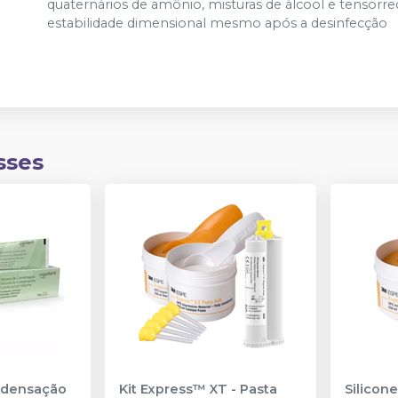
quaternários de amônio, misturas de álcool e tensorred
estabilidade dimensional mesmo após a desinfecção
sses
ndensação
Kit Express™ XT - Pasta
Silicon