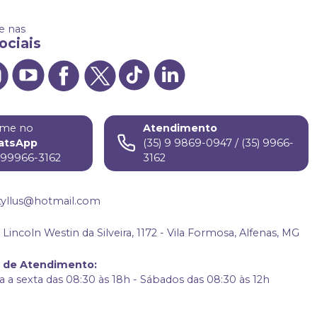
 nas
ociais
me no
Atendimento
atsApp
(35) 9 9869-0947 / (35) 9966-
) 99966-3162
3162
tyllus@hotmail.com
Lincoln Westin da Silveira, 1172 - Vila Formosa, Alfenas, MG
o de Atendimento
:
 a sexta das 08:30 às 18h - Sábados das 08:30 às 12h