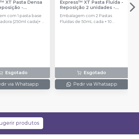
™ XT Pasta Densa
Express™ XT Pasta Fluída -
Reposição
-
Reposição 2 unidades
-
NTUM
SOLVENTUM
m com 1 pasta base
Embalagem com 2 Pastas
isadora (250ml cada)+ 2
Fluídas de 50mL cada + 10
pontas misturadoras
Esgotado
Esgotado
dir via Whatsapp
Pedir via Whatsapp
ugerir produtos