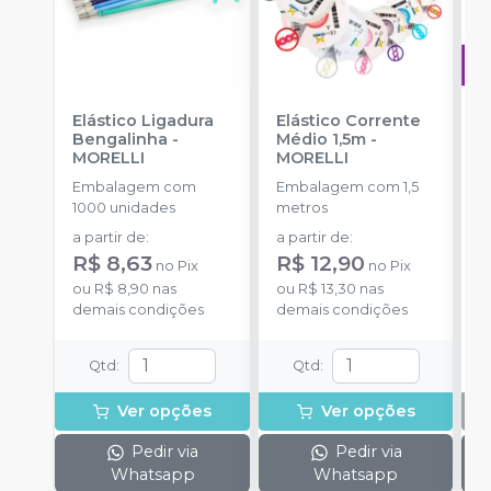
Elástico Ligadura
Elástico Corrente
A
Bengalinha
-
Médio 1,5m
-
O
MORELLI
MORELLI
T
-
Embalagem com
Embalagem com 1,5
E
1000 unidades
metros
S
a partir de
:
a partir de
:
R$ 8,63
R$ 12,90
no
Pix
no
Pix
ou
R$ 8,90
nas
ou
R$ 13,30
nas
demais condições
demais condições
Qtd
:
Qtd
:
Ver opções
Ver opções
Pedir via
Pedir via
Whatsapp
Whatsapp