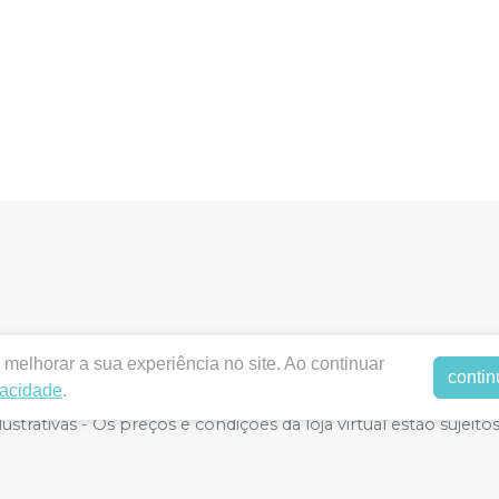
melhorar a sua experiência no site. Ao continuar
contin
entalstyllus.com.br |
DENTAL STYLLUS LTDA - ME
|
19.993.1
vacidade
.
nto ANVISA - Medicamentos: 1.16.680-3 - Farmacêutico respons
strativas - Os preços e condições da loja virtual estão sujeito
or atacado, por isso nos reservamos o direito de não atende