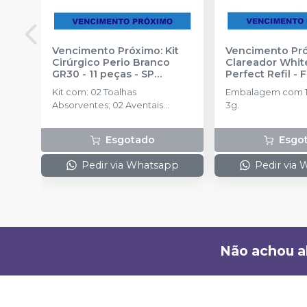
Vencimento Próximo: Kit
Vencimento Pró
Cirúrgico Perio Branco
Clareador Whit
GR30 - 11 peças
-
SP
Perfect Refil
-
HEALTH
Kit com: 02 Toalhas
Embalagem com 1 
Absorventes; 02 Aventais
3g.
Cirúrgicos; 01 Campo de Mesa -
(0,70x0.90m); 01 Campo de
Esgotado
Esgo
Mesa Impermeável - ( 0,70 x
0,90m ); 02 Capas de
Pedir via Whatsapp
Pedir via
Mangueira; 02 Capas de
Refletor; 01 Campo Fenestrado
- ( 1,20 x 70m )
Não achou a