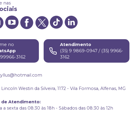
 nas
ociais
me no
Atendimento
atsApp
(35) 9 9869-0947 / (35) 9966-
) 99966-3162
3162
tyllus@hotmail.com
Lincoln Westin da Silveira, 1172 - Vila Formosa, Alfenas, MG
o de Atendimento
:
 a sexta das 08:30 às 18h - Sábados das 08:30 às 12h