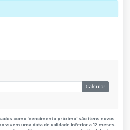
Calcular
icados como ‘vencimento próximo’ são itens novos
 possuem uma data de validade inferior a 12 meses.