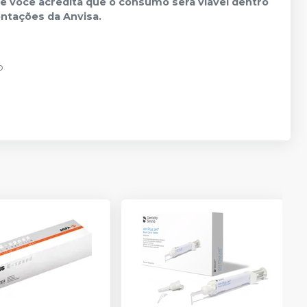
você acredita que o consumo será viável dentro
entações da Anvisa.
o