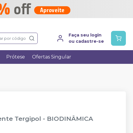
Faça seu login
ar por código
ou cadastre-se
Prótese
Ofertas Singular
nte Tergipol
-
BIODINÂMICA