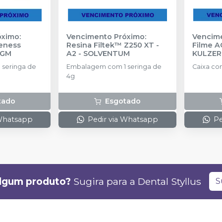
ximo:
Vencimento Próximo:
Vencime
eness
Resina Filtek™ Z250 XT -
Filme A
FGM
A2
-
SOLVENTUM
KULZER
seringa de
Embalagem com 1 seringa de
Caixa com
4g
tado
Esgotado
 Whatsapp
Pedir via Whatsapp
Pe
lgum produto?
Sugira para a
Dental Styllus
S