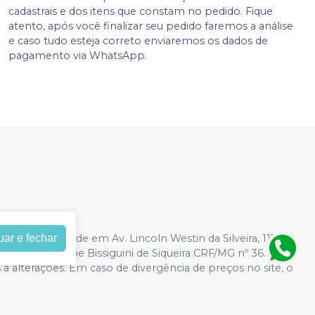
cadastrais e dos itens que constam no pedido. Fique
atento, após você finalizar seu pedido faremos a análise
e caso tudo esteja correto enviaremos os dados de
pagamento via WhatsApp.
uar e fechar
28/0001-21
| Sede em Av. Lincoln Westin da Silveira, 1172,
ável: Caroline Bissiguini de Siqueira CRF/MG nº 36.740 |
s a alterações. Em caso de divergência de preços no site, o
r compras de grandes volumes pelo site.